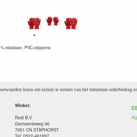
1% elastaan, PVC-stippens
voorwaarden lezen om kennis te nemen van het minimum orderbedrag en 
Winkel:
S
Al
Roël B.V.
Gemeenteweg 46
7951 CN STAPHORST
Tel: 0522-461697