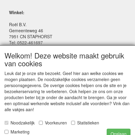
Winkel:
Roël B.V.
Gemeenteweg 46
7951 CN STAPHORST
Tel: 0522-461697
Email: winkel@roelspeelgoed.nl
Welkom! Deze website maakt gebruik
Facebook: www.facebook.com/roelspeelgoed
van cookies
Openingstijden Winkel:
Leuk dat je onze site bezoekt. Geef hier aan welke cookies we
Maandag t/m Vrijdag: 9:00 - 17:30
mogen plaatsen. De noodzakelijke cookies verzamelen geen
Zaterdag: 9:00 - 17:00
persoonsgegevens. De overige cookies helpen ons de site en je
Donderdagavond koopavond: 19:00 - 21:00
bezoekerservaring te verbeteren. Ook helpen ze ons om onze
producten beter bij je onder de aandacht te brengen. Ga je voor
een optimaal werkende website inclusief alle voordelen? Vink dan
SERVICE
alle vakjes aan!
Algemene voorwaarden
Noodzakelijk
Voorkeuren
Statistieken
Marketing
Opslaan