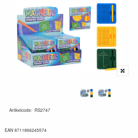
Artikelcode
:
RS2747
8711866245574
EAN 8711866245574