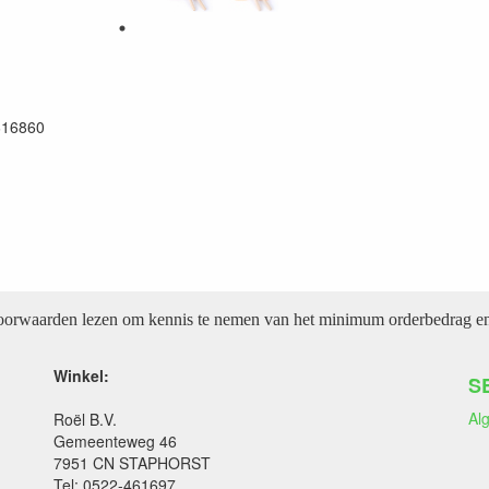
616860
voorwaarden lezen om kennis te nemen van het minimum orderbedrag en 
Winkel:
S
Al
Roël B.V.
Gemeenteweg 46
7951 CN STAPHORST
Tel: 0522-461697