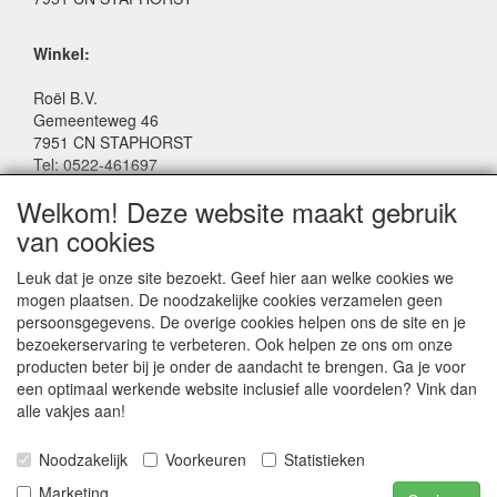
Winkel:
Roël B.V.
Gemeenteweg 46
7951 CN STAPHORST
Tel: 0522-461697
Email: winkel@roelspeelgoed.nl
Welkom! Deze website maakt gebruik
Facebook: www.facebook.com/roelspeelgoed
van cookies
Openingstijden Winkel:
Leuk dat je onze site bezoekt. Geef hier aan welke cookies we
Maandag t/m Vrijdag: 9:00 - 17:30
mogen plaatsen. De noodzakelijke cookies verzamelen geen
Zaterdag: 9:00 - 17:00
persoonsgegevens. De overige cookies helpen ons de site en je
Donderdagavond koopavond: 19:00 - 21:00
bezoekerservaring te verbeteren. Ook helpen ze ons om onze
producten beter bij je onder de aandacht te brengen. Ga je voor
een optimaal werkende website inclusief alle voordelen? Vink dan
SERVICE
alle vakjes aan!
Algemene voorwaarden
Noodzakelijk
Voorkeuren
Statistieken
Marketing