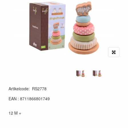
Artikelcode
:
RS2778
EAN : 8711866801749
12 M +