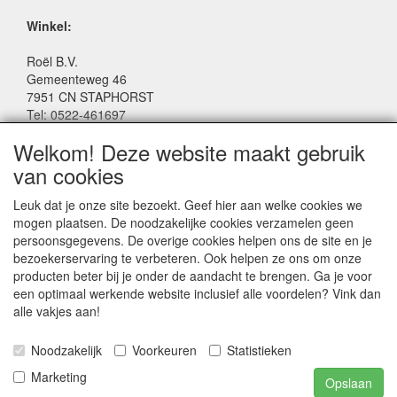
Winkel:
Roël B.V.
Gemeenteweg 46
7951 CN STAPHORST
Tel: 0522-461697
Email: winkel@roelspeelgoed.nl
Welkom! Deze website maakt gebruik
Facebook: www.facebook.com/roelspeelgoed
van cookies
Openingstijden Winkel:
Leuk dat je onze site bezoekt. Geef hier aan welke cookies we
Maandag t/m Vrijdag: 9:00 - 17:30
mogen plaatsen. De noodzakelijke cookies verzamelen geen
Zaterdag: 9:00 - 17:00
persoonsgegevens. De overige cookies helpen ons de site en je
Donderdagavond koopavond: 19:00 - 21:00
bezoekerservaring te verbeteren. Ook helpen ze ons om onze
producten beter bij je onder de aandacht te brengen. Ga je voor
een optimaal werkende website inclusief alle voordelen? Vink dan
SERVICE
alle vakjes aan!
Algemene voorwaarden
Noodzakelijk
Voorkeuren
Statistieken
Marketing
Opslaan
Playwood BV © 2024