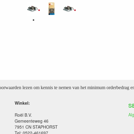
voorwaarden lezen om kennis te nemen van het minimum orderbedrag en 
Winkel:
S
Al
Roël B.V.
Gemeenteweg 46
7951 CN STAPHORST
Tel: 0522-461697