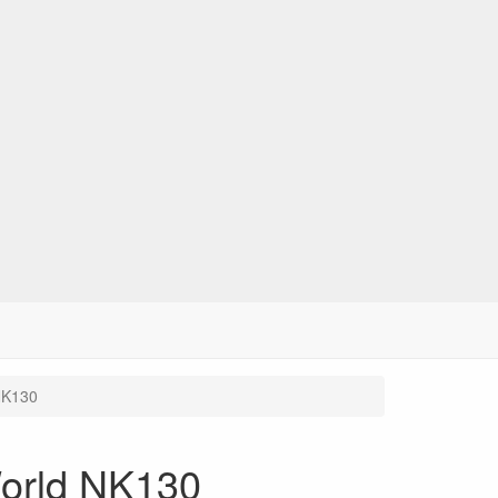
 NK130
World NK130