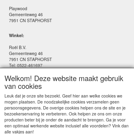
Playwood
Gemeenteweg 46
7951 CN STAPHORST
Winkel:
Roël B.V.
Gemeenteweg 46
7951 CN STAPHORST
Tel: 0522-461697
Email: winkel@roelspeelgoed.nl
Welkom! Deze website maakt gebruik
Facebook: www.facebook.com/roelspeelgoed
van cookies
Openingstijden Winkel:
Leuk dat je onze site bezoekt. Geef hier aan welke cookies we
Maandag t/m Vrijdag: 9:00 - 17:30
mogen plaatsen. De noodzakelijke cookies verzamelen geen
Zaterdag: 9:00 - 17:00
persoonsgegevens. De overige cookies helpen ons de site en je
Donderdagavond koopavond: 19:00 - 21:00
bezoekerservaring te verbeteren. Ook helpen ze ons om onze
producten beter bij je onder de aandacht te brengen. Ga je voor
een optimaal werkende website inclusief alle voordelen? Vink dan
SERVICE
alle vakjes aan!