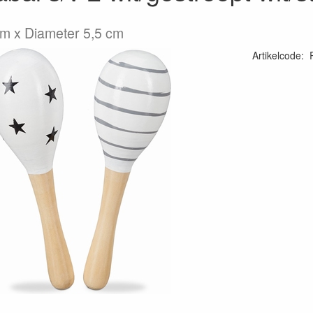
m x Diameter 5,5 cm
Artikelcode
: