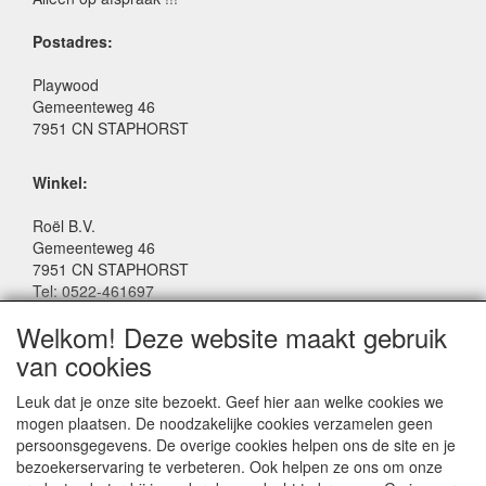
Postadres:
Playwood
Gemeenteweg 46
7951 CN STAPHORST
Winkel:
Roël B.V.
Gemeenteweg 46
7951 CN STAPHORST
Tel: 0522-461697
Email: winkel@roelspeelgoed.nl
Welkom! Deze website maakt gebruik
Facebook: www.facebook.com/roelspeelgoed
van cookies
Openingstijden Winkel:
Leuk dat je onze site bezoekt. Geef hier aan welke cookies we
Maandag t/m Vrijdag: 9:00 - 17:30
mogen plaatsen. De noodzakelijke cookies verzamelen geen
Zaterdag: 9:00 - 17:00
persoonsgegevens. De overige cookies helpen ons de site en je
Donderdagavond koopavond: 19:00 - 21:00
bezoekerservaring te verbeteren. Ook helpen ze ons om onze