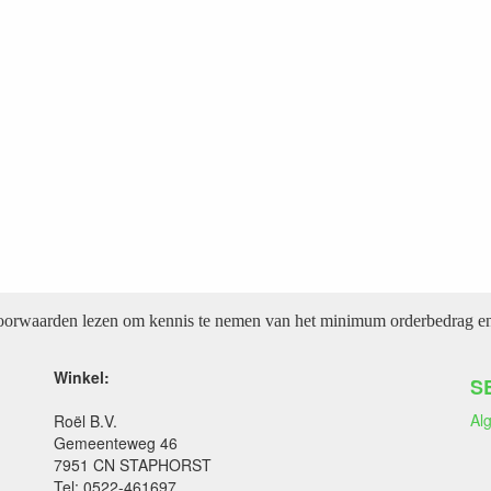
voorwaarden lezen om kennis te nemen van het minimum orderbedrag en 
Winkel:
S
Al
Roël B.V.
Gemeenteweg 46
7951 CN STAPHORST
Tel: 0522-461697