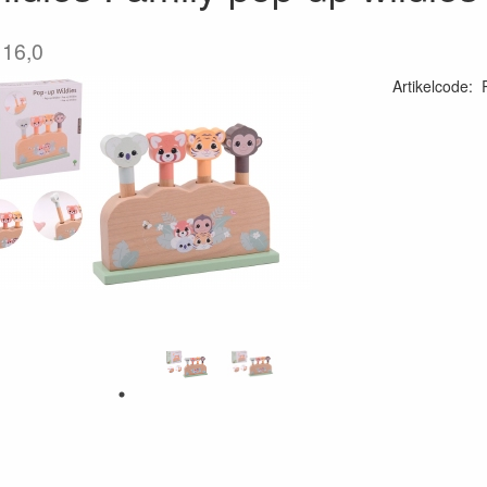
 16,0
Artikelcode
:
87118668012