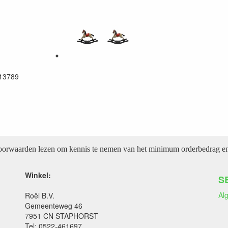
13789
voorwaarden lezen om kennis te nemen van het minimum orderbedrag en 
Winkel:
S
Al
Roël B.V.
Gemeenteweg 46
7951 CN STAPHORST
Tel: 0522-461697