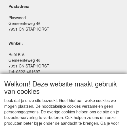
Postadres:
Playwood
Gemeenteweg 46
7951 CN STAPHORST
Winkel:
Roël B.V.
Gemeenteweg 46
7951 CN STAPHORST
Tel: 0522-461697
Email: winkel@roelspeelgoed.nl
Welkom! Deze website maakt gebruik
Facebook: www.facebook.com/roelspeelgoed
van cookies
Openingstijden Winkel:
Leuk dat je onze site bezoekt. Geef hier aan welke cookies we
Maandag t/m Vrijdag: 9:00 - 17:30
mogen plaatsen. De noodzakelijke cookies verzamelen geen
Zaterdag: 9:00 - 17:00
persoonsgegevens. De overige cookies helpen ons de site en je
Donderdagavond koopavond: 19:00 - 21:00
bezoekerservaring te verbeteren. Ook helpen ze ons om onze
producten beter bij je onder de aandacht te brengen. Ga je voor