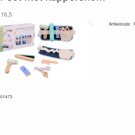
 16,5
Artikelcode
:
801473