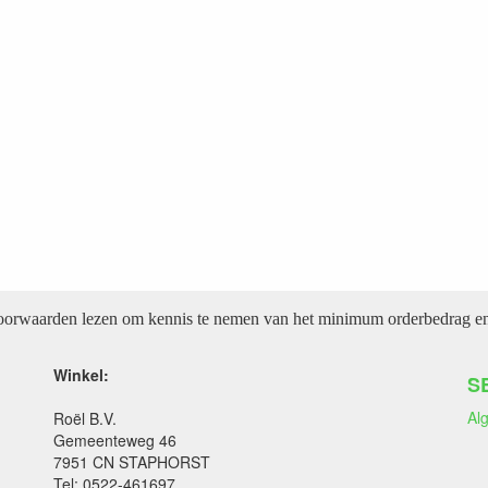
voorwaarden lezen om kennis te nemen van het minimum orderbedrag en 
Winkel:
S
Al
Roël B.V.
Gemeenteweg 46
7951 CN STAPHORST
Tel: 0522-461697