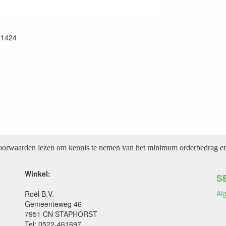
01424
voorwaarden lezen om kennis te nemen van het minimum orderbedrag en 
Winkel:
S
Al
Roël B.V.
Gemeenteweg 46
7951 CN STAPHORST
Tel: 0522-461697