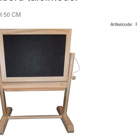
H 50 CM
Artikelcode
: