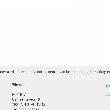
voorwaarden lezen om kennis te nemen van het minimum orderbedrag en 
Winkel:
S
Al
Roël B.V.
Gemeenteweg 46
7951 CN STAPHORST
Tel: 0522-461697