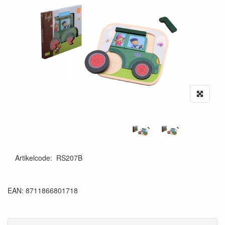
Artikelcode
:
RS207B
8711866801718
EAN: 8711866801718