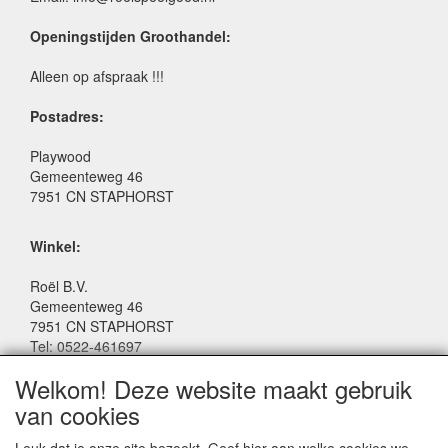
Openingstijden Groothandel:
Alleen op afspraak !!!
Postadres:
Playwood
Gemeenteweg 46
7951 CN STAPHORST
Winkel:
Roël B.V.
Gemeenteweg 46
7951 CN STAPHORST
Tel: 0522-461697
Email: winkel@roelspeelgoed.nl
Welkom! Deze website maakt gebruik
Facebook: www.facebook.com/roelspeelgoed
van cookies
Openingstijden Winkel: