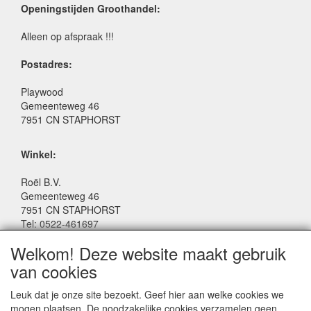
Openingstijden Groothandel:
Alleen op afspraak !!!
Postadres:
Playwood
Gemeenteweg 46
7951 CN STAPHORST
Winkel:
Roël B.V.
Gemeenteweg 46
7951 CN STAPHORST
Tel: 0522-461697
Email: winkel@roelspeelgoed.nl
Welkom! Deze website maakt gebruik
Facebook: www.facebook.com/roelspeelgoed
van cookies
Openingstijden Winkel:
Leuk dat je onze site bezoekt. Geef hier aan welke cookies we
Maandag t/m Vrijdag: 9:00 - 17:30
mogen plaatsen. De noodzakelijke cookies verzamelen geen