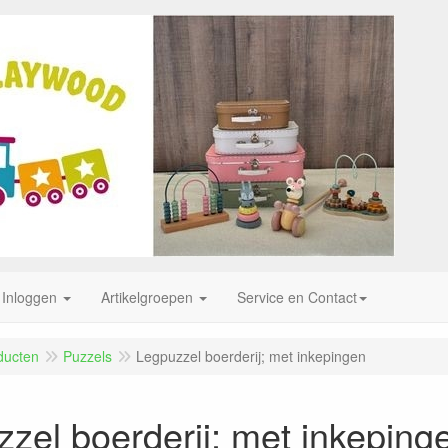
Inloggen
Artikelgroepen
Service en Contact
ducten
Puzzels
Legpuzzel boerderij; met inkepingen
zel boerderij; met inkeping