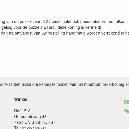
ng van de puzzels vanaf 24 stuks geldt ook gecombineerd met elkaar.
n geldig voor de puzzels waarbij deze korting is vermeld)
l dan na ontvangst van uw bestelling handmatig worden verrekend in h
voorwaarden lezen om kennis te nemen van het minimum orderbedrag en 
Winkel:
S
Al
Roël B.V.
Gemeenteweg 46
7951 CN STAPHORST
Tel: 0522-461697