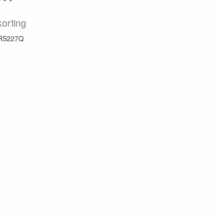
orting
RS227Q