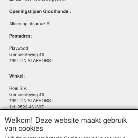
Openingstijden Groothandel:
Alleen op afspraak !!!
Postadres:
Playwood
Gemeenteweg 46
7951 CN STAPHORST
Winkel:
Roël B.V.
Gemeenteweg 46
7951 CN STAPHORST
Tel: 0522-461697
Email: winkel@roelspeelgoed.nl
Welkom! Deze website maakt gebruik
Facebook: www.facebook.com/roelspeelgoed
van cookies
Openingstijden Winkel: