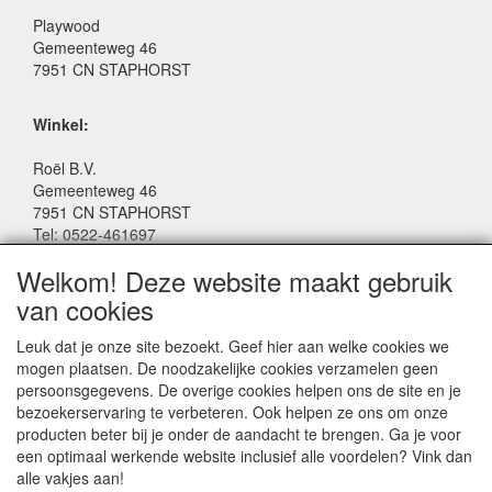
Playwood
Gemeenteweg 46
7951 CN STAPHORST
Winkel:
Roël B.V.
Gemeenteweg 46
7951 CN STAPHORST
Tel: 0522-461697
Email: winkel@roelspeelgoed.nl
Welkom! Deze website maakt gebruik
Facebook: www.facebook.com/roelspeelgoed
van cookies
Openingstijden Winkel:
Leuk dat je onze site bezoekt. Geef hier aan welke cookies we
Maandag t/m Vrijdag: 9:00 - 17:30
mogen plaatsen. De noodzakelijke cookies verzamelen geen
Zaterdag: 9:00 - 17:00
persoonsgegevens. De overige cookies helpen ons de site en je
Donderdagavond koopavond: 19:00 - 21:00
bezoekerservaring te verbeteren. Ook helpen ze ons om onze
producten beter bij je onder de aandacht te brengen. Ga je voor
een optimaal werkende website inclusief alle voordelen? Vink dan
SERVICE
alle vakjes aan!