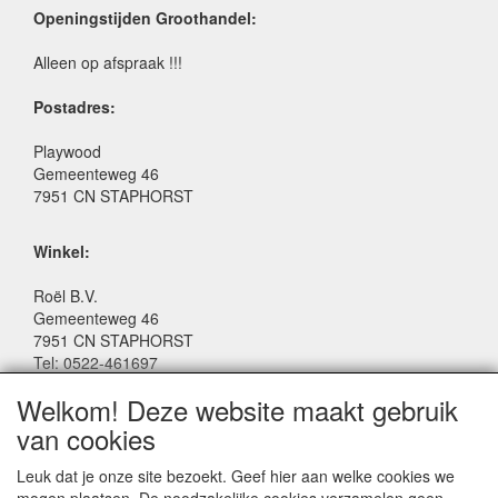
Openingstijden Groothandel:
Alleen op afspraak !!!
Postadres:
Playwood
Gemeenteweg 46
7951 CN STAPHORST
Winkel:
Roël B.V.
Gemeenteweg 46
7951 CN STAPHORST
Tel: 0522-461697
Email: winkel@roelspeelgoed.nl
Welkom! Deze website maakt gebruik
Facebook: www.facebook.com/roelspeelgoed
van cookies
Openingstijden Winkel:
Leuk dat je onze site bezoekt. Geef hier aan welke cookies we
Maandag t/m Vrijdag: 9:00 - 17:30