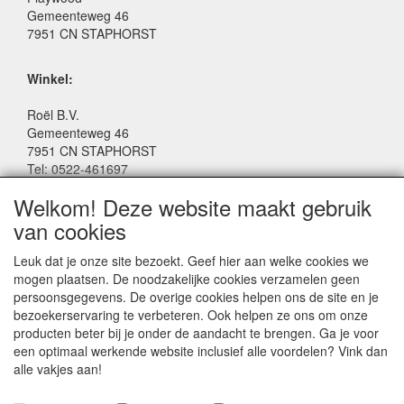
Gemeenteweg 46
7951 CN STAPHORST
Winkel:
Roël B.V.
Gemeenteweg 46
7951 CN STAPHORST
Tel: 0522-461697
Email: winkel@roelspeelgoed.nl
Welkom! Deze website maakt gebruik
Facebook: www.facebook.com/roelspeelgoed
van cookies
Openingstijden Winkel:
Leuk dat je onze site bezoekt. Geef hier aan welke cookies we
Maandag t/m Vrijdag: 9:00 - 17:30
mogen plaatsen. De noodzakelijke cookies verzamelen geen
Zaterdag: 9:00 - 17:00
persoonsgegevens. De overige cookies helpen ons de site en je
Donderdagavond koopavond: 19:00 - 21:00
bezoekerservaring te verbeteren. Ook helpen ze ons om onze
producten beter bij je onder de aandacht te brengen. Ga je voor
een optimaal werkende website inclusief alle voordelen? Vink dan
SERVICE
alle vakjes aan!
Algemene voorwaarden