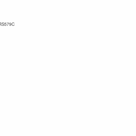
RS579C
71