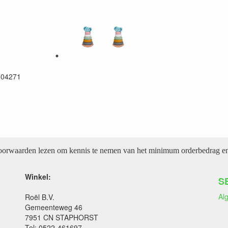
604271
voorwaarden lezen om kennis te nemen van het minimum orderbedrag en 
Winkel:
S
Al
Roël B.V.
Gemeenteweg 46
7951 CN STAPHORST
Tel: 0522-461697