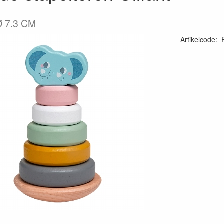
Ø 7.3 CM
Artikelcode
:
69531606042