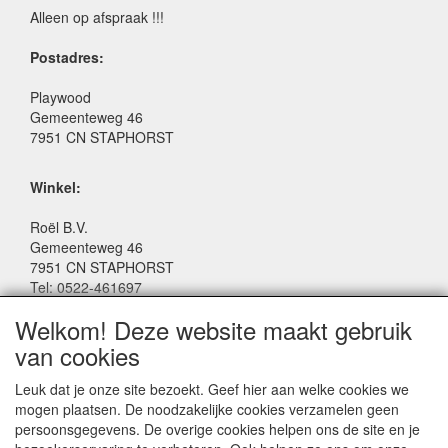
Alleen op afspraak !!!
Postadres:
Playwood
Gemeenteweg 46
7951 CN STAPHORST
Winkel:
Roël B.V.
Gemeenteweg 46
7951 CN STAPHORST
Tel: 0522-461697
Email: winkel@roelspeelgoed.nl
Welkom! Deze website maakt gebruik
Facebook: www.facebook.com/roelspeelgoed
van cookies
Openingstijden Winkel:
Leuk dat je onze site bezoekt. Geef hier aan welke cookies we
Maandag t/m Vrijdag: 9:00 - 17:30
mogen plaatsen. De noodzakelijke cookies verzamelen geen
Zaterdag: 9:00 - 17:00
persoonsgegevens. De overige cookies helpen ons de site en je
Donderdagavond koopavond: 19:00 - 21:00