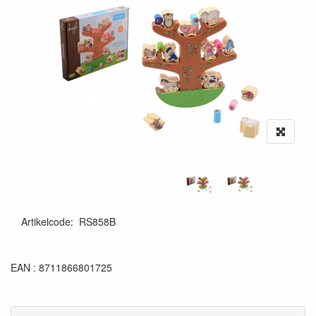
Artikelcode
:
RS858B
8711866801725
EAN : 8711866801725