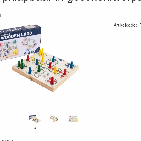
m
Artikelcode
:
87160960059