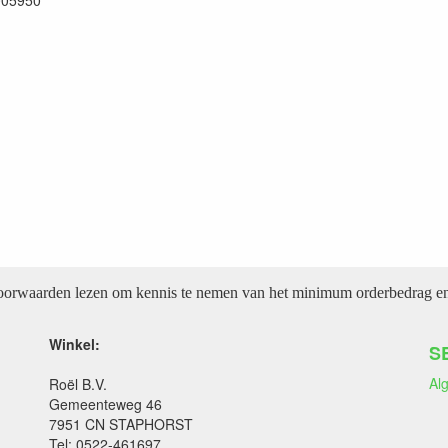
005950
voorwaarden lezen om kennis te nemen van het minimum orderbedrag en 
Winkel:
S
Al
Roël B.V.
Gemeenteweg 46
7951 CN STAPHORST
Tel: 0522-461697