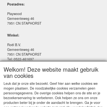
Postadres:
Playwood
Gemeenteweg 46
7951 CN STAPHORST
Winkel:
Roël B.V.
Gemeenteweg 46
7951 CN STAPHORST
Tel: 0522-461697
Email: winkel@roelspeelgoed.nl
Welkom! Deze website maakt gebruik
Facebook: www.facebook.com/roelspeelgoed
van cookies
Openingstijden Winkel:
Leuk dat je onze site bezoekt. Geef hier aan welke cookies we
Maandag t/m Vrijdag: 9:00 - 17:30
mogen plaatsen. De noodzakelijke cookies verzamelen geen
Zaterdag: 9:00 - 17:00
persoonsgegevens. De overige cookies helpen ons de site en je
Donderdagavond koopavond: 19:00 - 21:00
bezoekerservaring te verbeteren. Ook helpen ze ons om onze
producten beter bij je onder de aandacht te brengen. Ga je voor