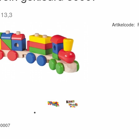
 13,3
Artikelcode
:
87118668000
80007