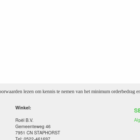
voorwaarden lezen om kennis te nemen van het minimum orderbedrag en 
Winkel:
S
Al
Roël B.V.
Gemeenteweg 46
7951 CN STAPHORST
Tel: 0522-461697