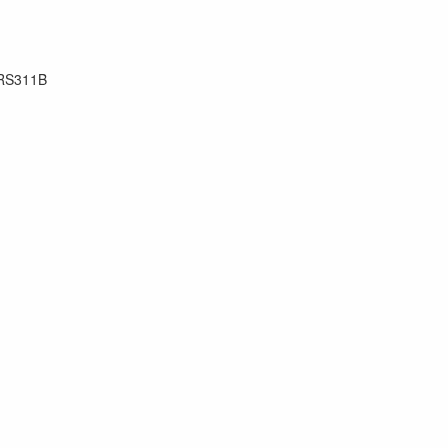
RS311B
70