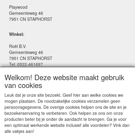
Playwood
Gemeenteweg 46
7951 CN STAPHORST
Winkel:
Roël B.V.
Gemeenteweg 46
7951 CN STAPHORST
Tel: 0522-461697
Email: winkel@roelspeelgoed.nl
Welkom! Deze website maakt gebruik
Facebook: www.facebook.com/roelspeelgoed
van cookies
Openingstijden Winkel:
Leuk dat je onze site bezoekt. Geef hier aan welke cookies we
Maandag t/m Vrijdag: 9:00 - 17:30
mogen plaatsen. De noodzakelijke cookies verzamelen geen
Zaterdag: 9:00 - 17:00
persoonsgegevens. De overige cookies helpen ons de site en je
Donderdagavond koopavond: 19:00 - 21:00
bezoekerservaring te verbeteren. Ook helpen ze ons om onze
producten beter bij je onder de aandacht te brengen. Ga je voor
een optimaal werkende website inclusief alle voordelen? Vink dan
SERVICE
alle vakjes aan!