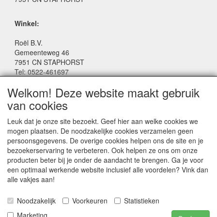
Winkel:
Roël B.V.
Gemeenteweg 46
7951 CN STAPHORST
Tel: 0522-461697
Email: winkel@roelspeelgoed.nl
Welkom! Deze website maakt gebruik
Facebook: www.facebook.com/roelspeelgoed
van cookies
Openingstijden Winkel:
Leuk dat je onze site bezoekt. Geef hier aan welke cookies we
Maandag t/m Vrijdag: 9:00 - 17:30
mogen plaatsen. De noodzakelijke cookies verzamelen geen
Zaterdag: 9:00 - 17:00
persoonsgegevens. De overige cookies helpen ons de site en je
Donderdagavond koopavond: 19:00 - 21:00
bezoekerservaring te verbeteren. Ook helpen ze ons om onze
producten beter bij je onder de aandacht te brengen. Ga je voor
een optimaal werkende website inclusief alle voordelen? Vink dan
SERVICE
alle vakjes aan!
Algemene voorwaarden
Noodzakelijk
Voorkeuren
Statistieken
Marketing