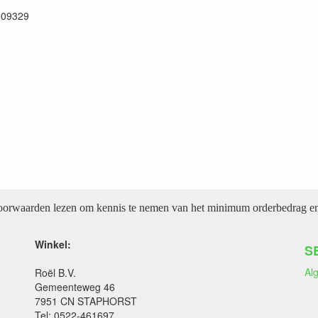
609329
voorwaarden lezen om kennis te nemen van het minimum orderbedrag en 
Winkel:
S
Al
Roël B.V.
Gemeenteweg 46
7951 CN STAPHORST
Tel: 0522-461697