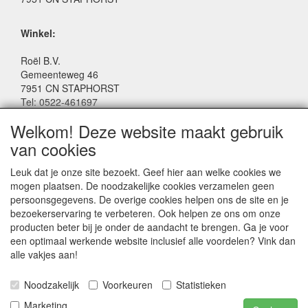
Winkel:
Roël B.V.
Gemeenteweg 46
7951 CN STAPHORST
Tel: 0522-461697
Email: winkel@roelspeelgoed.nl
Welkom! Deze website maakt gebruik
Facebook: www.facebook.com/roelspeelgoed
van cookies
Openingstijden Winkel:
Leuk dat je onze site bezoekt. Geef hier aan welke cookies we
Maandag t/m Vrijdag: 9:00 - 17:30
mogen plaatsen. De noodzakelijke cookies verzamelen geen
Zaterdag: 9:00 - 17:00
persoonsgegevens. De overige cookies helpen ons de site en je
Donderdagavond koopavond: 19:00 - 21:00
bezoekerservaring te verbeteren. Ook helpen ze ons om onze
producten beter bij je onder de aandacht te brengen. Ga je voor
een optimaal werkende website inclusief alle voordelen? Vink dan
SERVICE
alle vakjes aan!
Algemene voorwaarden
Noodzakelijk
Voorkeuren
Statistieken
Marketing