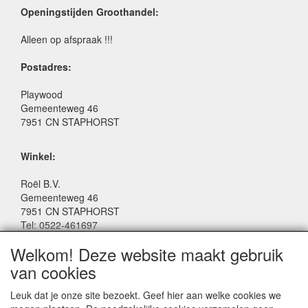
Openingstijden Groothandel:
Alleen op afspraak !!!
Postadres:
Playwood
Gemeenteweg 46
7951 CN STAPHORST
Winkel:
Roël B.V.
Gemeenteweg 46
7951 CN STAPHORST
Tel: 0522-461697
Email: winkel@roelspeelgoed.nl
Welkom! Deze website maakt gebruik
Facebook: www.facebook.com/roelspeelgoed
van cookies
Openingstijden Winkel:
Leuk dat je onze site bezoekt. Geef hier aan welke cookies we
Maandag t/m Vrijdag: 9:00 - 17:30