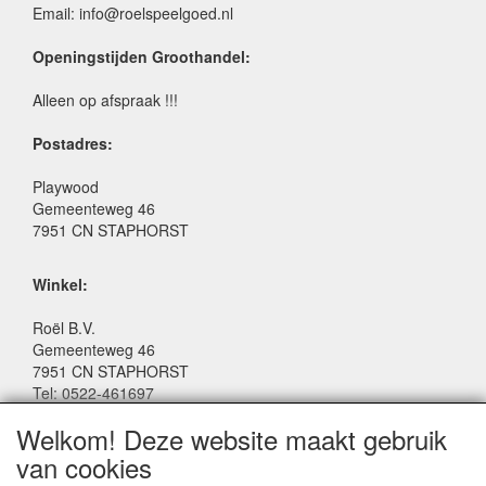
Email: info@roelspeelgoed.nl
Openingstijden Groothandel:
Alleen op afspraak !!!
Postadres:
Playwood
Gemeenteweg 46
7951 CN STAPHORST
Winkel:
Roël B.V.
Gemeenteweg 46
7951 CN STAPHORST
Tel: 0522-461697
Email: winkel@roelspeelgoed.nl
Welkom! Deze website maakt gebruik
Facebook: www.facebook.com/roelspeelgoed
van cookies
Openingstijden Winkel: