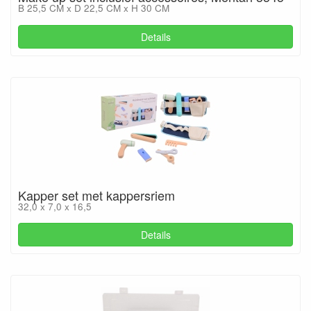
B 25,5 CM x D 22,5 CM x H 30 CM
Details
Kapper set met kappersriem
32,0 x 7,0 x 16,5
Details