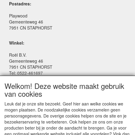
Postadres:
Playwood
Gemeenteweg 46
7951 CN STAPHORST
Winkel:
Roël B.V.
Gemeenteweg 46
7951 CN STAPHORST
Tel: 0522-461697
Email: winkel@roelspeelgoed.nl
Welkom! Deze website maakt gebruik
Facebook: www.facebook.com/roelspeelgoed
van cookies
Openingstijden Winkel:
Leuk dat je onze site bezoekt. Geef hier aan welke cookies we
Maandag t/m Vrijdag: 9:00 - 17:30
mogen plaatsen. De noodzakelijke cookies verzamelen geen
Zaterdag: 9:00 - 17:00
persoonsgegevens. De overige cookies helpen ons de site en je
Donderdagavond koopavond: 19:00 - 21:00
bezoekerservaring te verbeteren. Ook helpen ze ons om onze
producten beter bij je onder de aandacht te brengen. Ga je voor
een optimaal werkende website inclusief alle voordelen? Vink dan