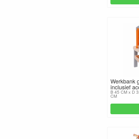
Werkbank gr
inclusief a
B 45 CM x D 3
CM