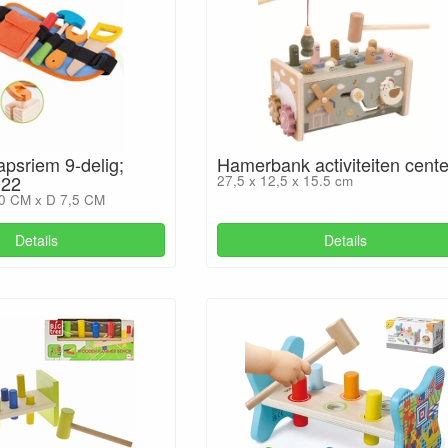
psriem 9-delig;
Hamerbank activiteiten cente
022
27,5 x 12,5 x 15.5 cm
0 CM x D 7,5 CM
Details
Details