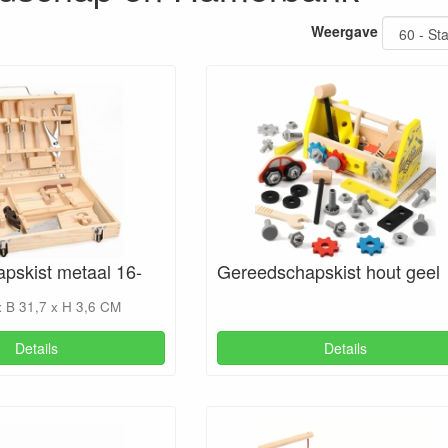
Weergave
pskist metaal 16-
Gereedschapskist hout geel
x B 31,7 x H 3,6 CM
Details
Details