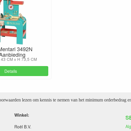
Mentari 3492N
 Aanbieding
 43 CM x H 73,5 CM
Details
voorwaarden lezen om kennis te nemen van het minimum orderbedrag en 
Winkel:
S
Al
Roël B.V.