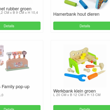
met rubber groen
,2 CM x B 9 CM x H 10,4
Hamerbank hout dieren
Details
Details
s Family pop-up
Werkbank klein groen
L 20 CM x B 12 CM x H 13 CM
6,0
Details
Details