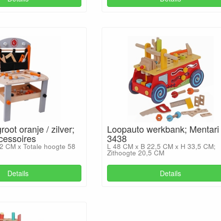
oot oranje / zilver;
Loopauto werkbank; Mentari
ccessoires
3438
2 CM x Totale hoogte 58
L 48 CM x B 22,5 CM x H 33,5 CM;
Zithoogte 20,5 CM
Details
Details