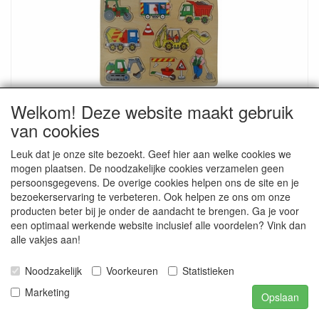
Puzzel werk in uitvoering plastic knop
Welkom! Deze website maakt gebruik
vanaf 50 stuks assorti 10% korting
van cookies
Details
Leuk dat je onze site bezoekt. Geef hier aan welke cookies we
mogen plaatsen. De noodzakelijke cookies verzamelen geen
persoonsgegevens. De overige cookies helpen ons de site en je
bezoekerservaring te verbeteren. Ook helpen ze ons om onze
producten beter bij je onder de aandacht te brengen. Ga je voor
een optimaal werkende website inclusief alle voordelen? Vink dan
alle vakjes aan!
Noodzakelijk
Voorkeuren
Statistieken
Marketing
Opslaan