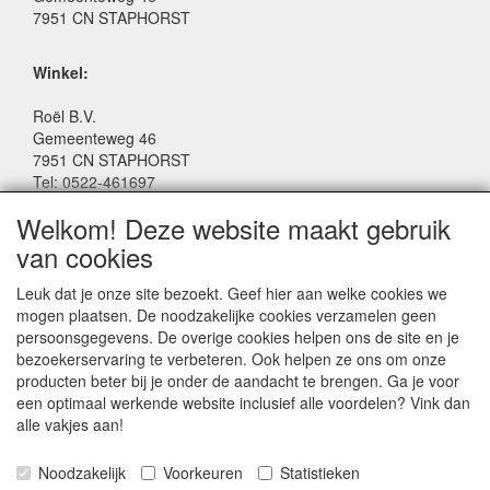
7951 CN STAPHORST
Winkel:
Roël B.V.
Gemeenteweg 46
7951 CN STAPHORST
Tel: 0522-461697
Email: winkel@roelspeelgoed.nl
Welkom! Deze website maakt gebruik
Facebook: www.facebook.com/roelspeelgoed
van cookies
Openingstijden Winkel:
Leuk dat je onze site bezoekt. Geef hier aan welke cookies we
Maandag t/m Vrijdag: 9:00 - 17:30
mogen plaatsen. De noodzakelijke cookies verzamelen geen
Zaterdag: 9:00 - 17:00
persoonsgegevens. De overige cookies helpen ons de site en je
Donderdagavond koopavond: 19:00 - 21:00
bezoekerservaring te verbeteren. Ook helpen ze ons om onze
producten beter bij je onder de aandacht te brengen. Ga je voor
een optimaal werkende website inclusief alle voordelen? Vink dan
SERVICE
alle vakjes aan!
Algemene voorwaarden
Noodzakelijk
Voorkeuren
Statistieken